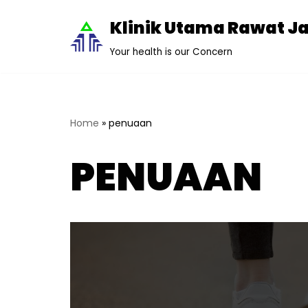
Klinik Utama Rawat J
Lompat
Your health is our Concern
ke
konten
Home
»
penuaan
PENUAAN