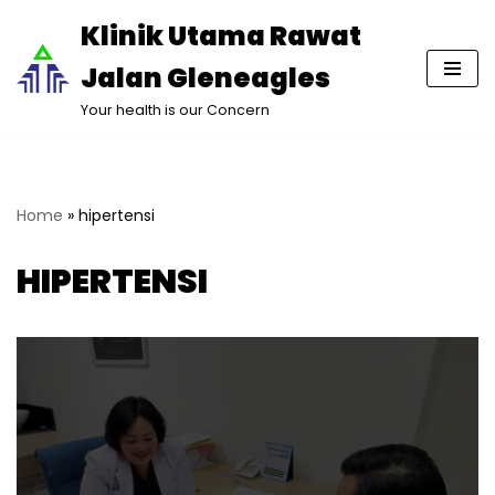
Klinik Utama Rawat
Lompat
Jalan Gleneagles
ke
konten
Your health is our Concern
Home
»
hipertensi
HIPERTENSI