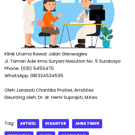
Klinik Utama Rawat Jalan Gleneagles
Jl. Taman Ade Irma Suryani Nasution No. 5 Surabaya
Phone. (031) 5455470
WhatsApp. 081334534535
Oleh: Larasati Chantika Pratiwi, Amd.Kes
Disunting oleh: Dr. dr. Herni Suprapti, M.Kes
Tag:
ARTIKEL
DI KANTOR
JAWA TIMUR