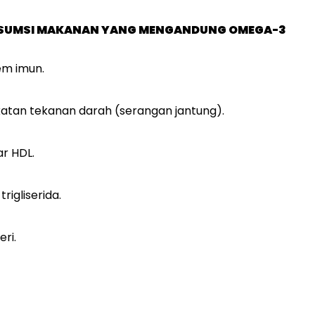
UMSI MAKANAN YANG MENGANDUNG OMEGA-3
em imun.
tan tekanan darah (serangan jantung).
r HDL.
igliserida.
ri.