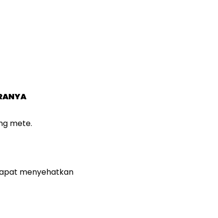
ARANYA
ng mete.
 dapat menyehatkan