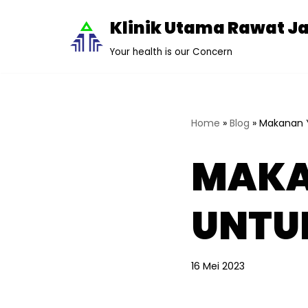
Klinik Utama Rawat J
Lompat
Your health is our Concern
ke
konten
Home
»
Blog
»
Makanan Y
MAKA
UNTU
16 Mei 2023