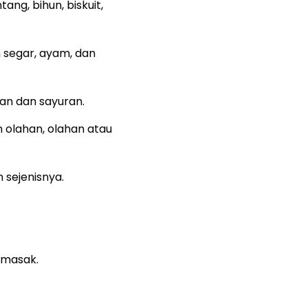
ang, bihun, biskuit,
 segar, ayam, dan
an dan sayuran.
n olahan, olahan atau
n sejenisnya.
emasak.