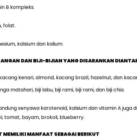
n B kompleks.
 folat.
ium, kalsium dan kalium.
ANGAN DAN BIJI-BIJIAN YANG DISARANKAN DIANT
acang kenari, almond, kacang brazil, hazelnut, dan kaca
nga matahari, biji labu, biji rami, biji rami, dan biji chia.
dung senyawa karotenoid, kalsium dan vitamin A juga
l, tomat, bayam, brokoli, blueberry.
 MEMILIKI MANFAAT SEBAGAI BERIKUT