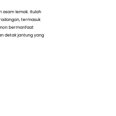
 asam lemak. Itulah
eradangan, termasuk
almon bermanfaat
an detak jantung yang